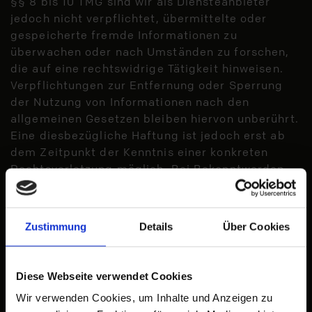
§§ 8 bis 10 TMG sind wir als Diensteanbieter
jedoch nicht verpflichtet, übermittelte oder
gespeicherte fremde Informationen zu
überwachen oder nach Umständen zu forschen,
die auf eine rechtswidrige Tätigkeit hinweisen.
Verpflichtungen zur Entfernung oder Sperrung
der Nutzung von Informationen nach den
allgemeinen Gesetzen bleiben hiervon unberührt.
Eine diesbezügliche Haftung ist jedoch erst ab
dem Zeitpunkt der Kenntnis einer konkreten
Rechtsverletzung möglich. Bei Bekanntwerden
von entsprechenden Rechtsverletzungen werden
wir diese Inhalte umgehend entfernen.
Zustimmung
Details
Über Cookies
Haftung für Links
Diese Webseite verwendet Cookies
Unser Angebot enthält Links zu externen
Wir verwenden Cookies, um Inhalte und Anzeigen zu
Websites Dritter, auf deren Inhalte wir keinen