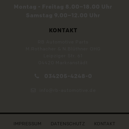
Montag - Freitag 8.00–18.00 Uhr
Samstag 9.00–12.00 Uhr
KONTAKT
RB Automotive Parts
M.Rothacher & N.Blüthner OHG
Leipziger Str. 61
04420 Markranstädt
034205-4248-0
info@rb-automotive.de
IMPRESSUM
DATENSCHUTZ
KONTAKT