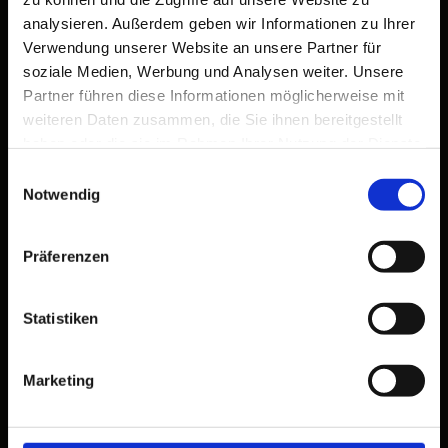
analysieren. Außerdem geben wir Informationen zu Ihrer
Verwendung unserer Website an unsere Partner für
soziale Medien, Werbung und Analysen weiter. Unsere
Partner führen diese Informationen möglicherweise mit
weiteren Daten zusammen, die Sie ihnen bereitgestellt
haben oder die sie im Rahmen Ihrer Nutzung der Dienste
WIR SIND CAR!
gesammelt haben. Sie geben Einwilligung zu unseren
Einwilligungsauswahl
Cookies, wenn Sie unsere Webseite weiterhin nutzen.
Notwendig
Präferenzen
Statistiken
Marketing