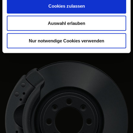
Cookies zulassen
Jetzt neu bei RB
Auswahl erlauben
FUCHS carparts
Nur notwendige Cookies verwenden
MEHR ERFAHREN