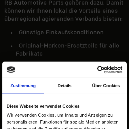
RB Automotive Parts gehören dazu. Damit
können wir Ihnen lokal die Vorteile eines
überregional agierenden Verbands bieten:
Günstige Einkaufskonditionen
Original-Marken-Ersatzteile für alle
Fabrikate
CAR-Eigenmarken in Top-Qualität zu
fairen Preisen
Zustimmung
Details
Über Cookies
Vermittlung professioneller
Einbaumöglichkeiten
Diese Webseite verwendet Cookies
Kompetente Beratung, Fach- &
Wir verwenden Cookies, um Inhalte und Anzeigen zu
Produktschulungen
personalisieren, Funktionen für soziale Medien anbieten
zu können und die Zugriffe auf unsere Website zu